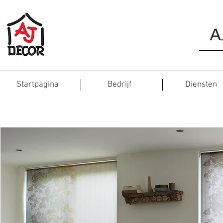
A
Startpagina
Bedrijf
Diensten
AJ decor, binne